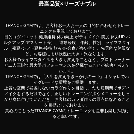
最⾼品質×リーズナブル
TRANCE GYMでは、お客様お⼀⼈お⼀⼈の⽬的に合わせたトレー
ニングを重視しております。
⽬的（ダイエット‧健康維持‧体⼒向上‧ボディメイク‧美尻‧体⼒UP‧バ
ルクアップ‧アスリート等）、運動経験、年齢、性別、ライフスタイ
ル（夜勤‧シフト勤務‧接待‧飲み会‧会⾷が多い等）、先天的な体質な
ど、お客様により状況は⼤きく異なります。
お客様のライフスタイルを⼤きく変えることなく、プロトレーナー
と⼆⼈三脚で最⼤限パフォーマンスを発揮することが成功と考えて
います。
TRANCE GYMでは「⼈⽣を変えるきっかけの⼀つ」オシャレでハ
イグレードな環境をご提供します。
上質な空間で妥協しないカラダ作りを⽬指し、ただ短期間でボディ
メイクをするだけでなく、正しいトレーニング法やメニューをしっ
かり⾝に付けていただき、お客様のカラダ作りの原点になれること
を⽬標としております。
真⼼のこもったTRANCE GYMのトレーニングを是⾮お楽しみ頂け
ると幸いです。