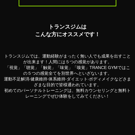
トランスジムは
こんな⽅にオススメです！
トランスジムでは、運動経験がまったく無い⼈でも成果を出すこと
が出来ます！
⼈間には５つの感覚があります。
「視覚」「聴覚」「触覚」「味覚」「嗅覚」TRANCE GYMでは
こ
の５つの感覚全てを別世界へといざないます。
運動不⾜解消‧健康維持‧体系維持‧ダイエット‧ボディメイクなど
さま
ざまな⽬的で皆様通われています。
初めてのパーソナルトレーニングは、
無料カウンセリングと無料ト
レーニングでぜひ体験をしてみてください！