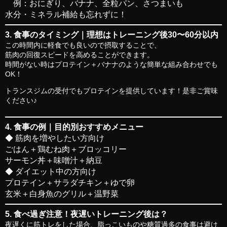
例：おにぎり、バナナ、全粒パン、さつまいも
水分・ミネラル補給
も忘れずに！
3. 食事のタイミング｜理想はトレーニング後30〜60分以内
この時間内に軽食でも良いので摂取することで、
筋肉の回復スピードを高めることができます。
時間がない時は
プロテイン＋バナナ
のような簡単な組み合わせでも
OK！
トランスジムの受付でもプロテインを提供しています！是非ご賞味
ください♪
4. 食事の例｜目的別おすすめメニュー
◆ 筋肉を増やしたい方向け
ごはん＋鶏むね肉＋ブロッコリー
サーモン丼＋味噌汁＋納豆
◆ ダイエット中の方向け
プロテイン＋サラダチキン＋ゆで卵
玄米＋白身魚のグリル＋温野菜
5. 食べ過ぎ注意！夜遅いトレーニング後は？
夜遅くに筋トレをした場合、脂っこいものや糖質過多の食事は避け