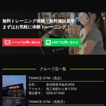
無料トレーニング体験・無料施設見学
まずはお気軽に体験トレーニング！
メールでお問い合わせ
LINEでお問い合わせ
グループ店一覧
TRANCE GYM（燕店）
住所：
新潟県燕市杣木2658
アクセス：
燕三条駅から車で10分
電話番号：
0256-47-4182
TRANCE GYM（見附店）